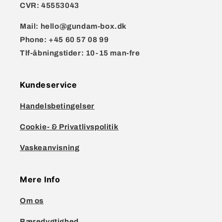
CVR:
45553043
Mail:
hello@gundam-box.dk
Phone:
+45 60 57 08 99
Tlf-åbningstider: 10-15 man-fre
Kundeservice
Handelsbetingelser
Cookie- & Privatlivspolitik
Vaskeanvisning
Mere Info
Om os
Bæredygtighed