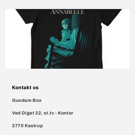
i
e
:
Kontakt os
Gundam Box
Ved Diget 22, st.tv - Kontor
2770 Kastrup