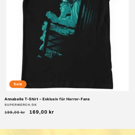
Sale
Annabelle T-Shirt – Exklusiv für Horror-Fans
Anbieter:
SUPERMERCH.DK
Normaler
Verkaufspreis
169,00 kr
199,00 kr
Preis