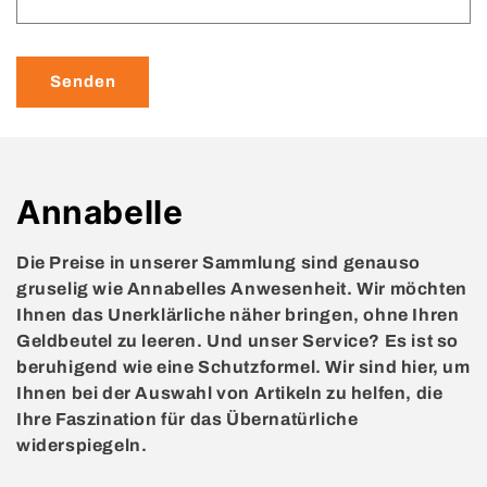
Senden
K
Annabelle
a
Die Preise in unserer Sammlung sind genauso
t
gruselig wie Annabelles Anwesenheit. Wir möchten
Ihnen das Unerklärliche näher bringen, ohne Ihren
e
Geldbeutel zu leeren. Und unser Service? Es ist so
beruhigend wie eine Schutzformel. Wir sind hier, um
g
Ihnen bei der Auswahl von Artikeln zu helfen, die
o
Ihre Faszination für das Übernatürliche
widerspiegeln.
r