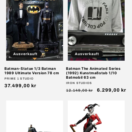
Ausverkauft
Ausverkauft
Batman-Statue 1/3 Batman
Batman The Animated Series
1989 Ultimate Version 78 cm
(1992) Kunstmaßstab 1/10
Batmobil 63 cm
Anbieter:
PRIME 1 STUDIO
Anbieter:
IRON STUDIOS
Normaler
37.499,00 kr
Normaler
Verkaufspreis
6.299,00 kr
12.149,00 kr
Preis
Preis