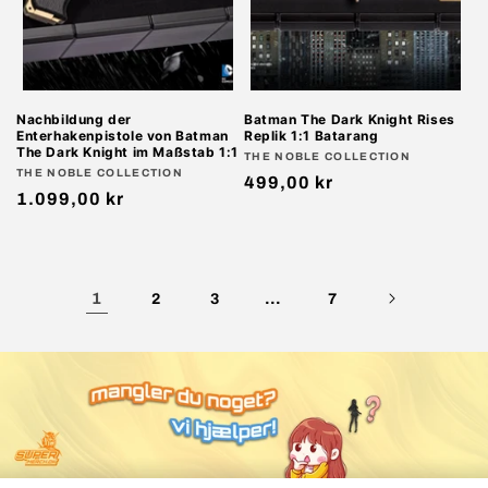
Nachbildung der
Batman The Dark Knight Rises
Enterhakenpistole von Batman
Replik 1:1 Batarang
The Dark Knight im Maßstab 1:1
Anbieter:
THE NOBLE COLLECTION
Anbieter:
THE NOBLE COLLECTION
Normaler
499,00 kr
Normaler
1.099,00 kr
Preis
Preis
1
…
2
3
7