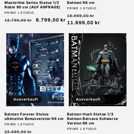
Masterline Series Statue 1/3
Batman 96 cm
Robin 90 cm (AUF ANFRAGE)
Anbieter:
PRIME 1 STUDIO
Anbieter:
PRIME 1 STUDIO
Normaler
Verkaufspreis
16.999,00 kr
Normaler
Verkaufspreis
8.799,00 kr
16.799,00 kr
Preis
11.699,00 kr
Preis
Ausverkauft
Ausverkauft
Batman Forever Statue
Batman Hush Statue 1/3
ultimative Bonusversion 96 cm
Batman Batcave Schwarze
Version 88 cm
Anbieter:
PRIME 1 STUDIO
Anbieter:
PRIME 1 STUDIO
Normaler
Verkaufspreis
22.699,00 kr