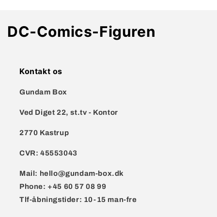
K
DC-Comics-Figuren
a
t
Kontakt os
e
Gundam Box
g
Ved Diget 22, st.tv - Kontor
o
2770 Kastrup
r
CVR:
45553043
i
Mail:
hello@gundam-box.dk
e
Phone:
+45 60 57 08 99
:
Tlf-åbningstider: 10-15 man-fre