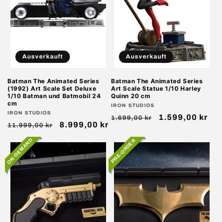
Ausverkauft
Ausverkauft
Batman The Animated Series
Batman The Animated Series
(1992) Art Scale Set Deluxe
Art Scale Statue 1/10 Harley
1/10 Batman und Batmobil 24
Quinn 20 cm
cm
Anbieter:
IRON STUDIOS
Anbieter:
IRON STUDIOS
Normaler
Verkaufspreis
1.599,00 kr
1.699,00 kr
Normaler
Verkaufspreis
8.999,00 kr
11.999,00 kr
Preis
Preis
ON-DEMAND
PRE-ORDER