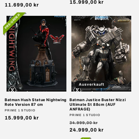
Normaler
15.999,00 kr
Preis
11.699,00 kr
Preis
PRE-ORDER
Ausverkauft
Batman Hush Statue Nightwing
Batman Justice Buster Nizzi
Rote Version 87 cm
Ultimate St 88cm (AUF
ANFRAGE)
Anbieter:
PRIME 1 STUDIO
Anbieter:
PRIME 1 STUDIO
Normaler
15.999,00 kr
Normaler
Verkaufspreis
34.999,00 kr
Preis
Preis
24.999,00 kr