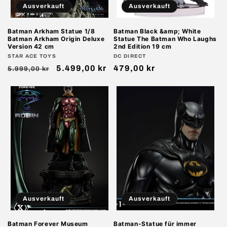
Ausverkauft
Ausverkauft
Batman Arkham Statue 1/8
Batman Black &amp; White
Batman Arkham Origin Deluxe
Statue The Batman Who Laughs
Version 42 cm
2nd Edition 19 cm
Anbieter:
STAR ACE TOYS
Anbieter:
DC DIRECT
Normaler
Verkaufspreis
5.499,00 kr
Normaler
479,00 kr
5.999,00 kr
Preis
Preis
Ausverkauft
Ausverkauft
Batman Forever Museum
Batman-Statue für immer