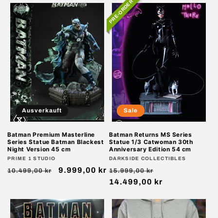
PRE-ORDER
Ausverkauft
Sale
Batman Premium Masterline
Batman Returns MS Series
Series Statue Batman Blackest
Statue 1/3 Catwoman 30th
Night Version 45 cm
Anniversary Edition 54 cm
Anbieter:
PRIME 1 STUDIO
Anbieter:
DARKSIDE COLLECTIBLES
Normaler
Verkaufspreis
9.999,00 kr
Normaler
Verkaufspreis
10.499,00 kr
15.999,00 kr
Preis
Preis
14.499,00 kr